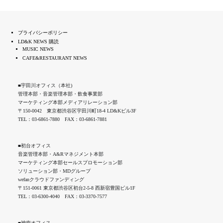
プライバシーポリシー
LD&K NEWS 購読
MUSIC NEWS
CAFE&RESTAURANT NEWS
■宇田川オフィス（本社)
管理本部・音楽管理本部・飲食事業部
マーケティング本部メディアリレーション部
〒150-0042 東京都渋谷区宇田川町18-4 LD&Kビル3F
TEL：03-6861-7880 FAX：03-6861-7881
■初台オフィス
音楽管理本部・A&Rマネジメント本部
マーケティング本部セールスプロモーション部
ソリューション部・MDグループ
wefanクラウドファンディング
〒151-0061 東京都渋谷区初台2-5-8 西新宿豊国ビル1F
TEL：03-6300-4040 FAX：03-3370-7577
■神南オフィス