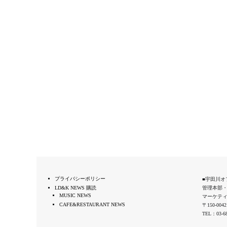
プライバシーポリシー
■宇田川オ
LD&K NEWS 購読
管理本部
MUSIC NEWS
マーケテ
CAFE&RESTAURANT NEWS
〒150-0
TEL：03-68