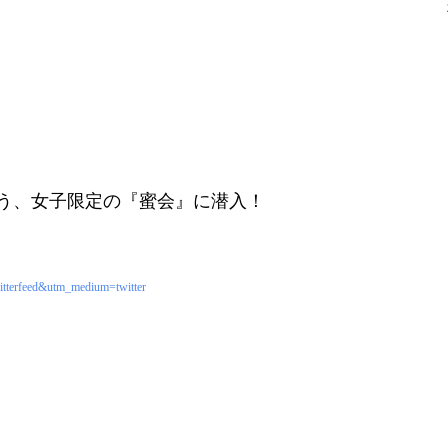
う、女子限定の『蜜会』に潜入！
itterfeed&utm_medium=twitter