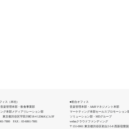
フィス（本社)
■初台オフィス
・音楽管理本部・飲食事業部
音楽管理本部・A&Rマネジメント本部
ィング本部メディアリレーション部
マーケティング本部セールスプロモーション
042 東京都渋谷区宇田川町18-4 LD&Kビル3F
ソリューション部・MDグループ
61-7880 FAX：03-6861-7881
wefanクラウドファンディング
〒151-0061 東京都渋谷区初台2-5-8 西新宿豊