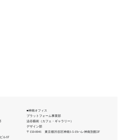
■神南オフィス
プラットフォーム事業部
部
澁谷藝術（カフェ・ギャラリー）
デザイン部
〒150-0041 東京都渋谷区神南1-5-19ハレ神南別館2F
国ビル1F