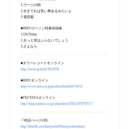
1.ウージの唄
2.生きてれば良い事あるみたいよ
3.電照菊
■HMVローソン特典収録曲
1.Oh!Today
2.きっと雨はふらないでしょう
3.さよなら
■タワーレコードオンライン
http://tower.jp/item/3922856
■HMVオンライン
http://www.hmv.co.jp/product/detail/6474153
■TSUTAYAオンライン
http://shop.tsutaya.co.jp/cd/product/4582167079717/
▽特設ページURL
http://ldandk.com/kariyushi58/kariyushinokaze/