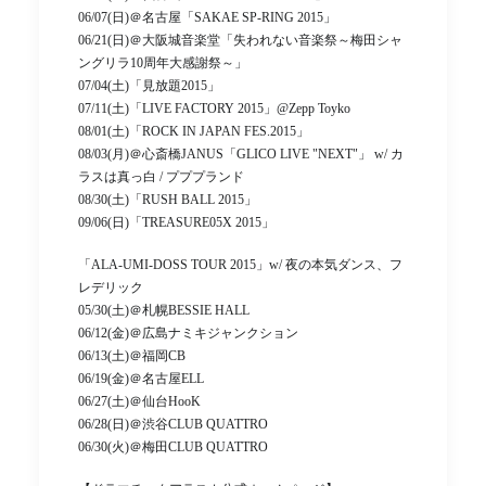
06/07(日)＠名古屋「SAKAE SP-RING 2015」
06/21(日)＠大阪城音楽堂「失われない音楽祭～梅田シャ
ングリラ10周年大感謝祭～」
07/04(土)「見放題2015」
07/11(土)「LIVE FACTORY 2015」@Zepp Toyko
08/01(土)「ROCK IN JAPAN FES.2015」
08/03(月)＠心斎橋JANUS「GLICO LIVE "NEXT"」 w/ カ
ラスは真っ白 / プププランド
08/30(土)「RUSH BALL 2015」
09/06(日)「TREASURE05X 2015」
「ALA-UMI-DOSS TOUR 2015」w/ 夜の本気ダンス、フ
レデリック
05/30(土)＠札幌BESSIE HALL
06/12(金)＠広島ナミキジャンクション
06/13(土)＠福岡CB
06/19(金)＠名古屋ELL
06/27(土)＠仙台HooK
06/28(日)＠渋谷CLUB QUATTRO
06/30(火)＠梅田CLUB QUATTRO