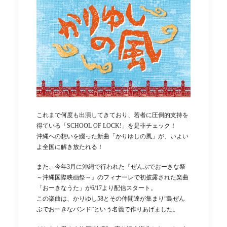
これまで何度も出演してきており、若者に圧倒的支持を
得ている「SCHOOL OF LOCK!」を是非チェック！
沖縄への想いを綴った新曲「かりゆしの風」が、いよい
よ全国に解き放たれる！
また、今年3月に沖縄で行われた『ぜんぶでおーきな祭
～沖縄国際映画祭～』のフィナーレで初披露された楽曲
「おーきなうた」が6/17より配信スタート。
この楽曲は、かりゆし58とその仲間達が集まり“島ぜん
ぶでおーきなバンド”という名義で作りあげました。