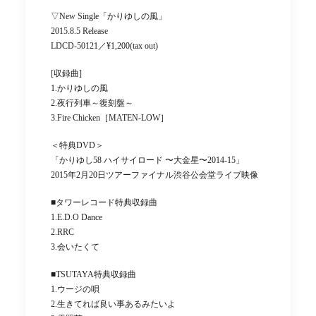
▽New Single「かりゆしの風」
2015.8.5 Release
LDCD-50121／¥1,200(tax out)
[収録曲]
1.かりゆしの風
2.夜行列車～復刻盤～
3.Fire Chicken［MATEN-LOW］
＜特典DVD＞
「かりゆし58 ハイサイロード 〜大金星〜2014-15」
2015年2月20日ツアーファイナル渋谷公会堂ライブ映像
■タワーレコード特典収録曲
1.E.D.O Dance
2.RRC
3.会いたくて
■TSUTAYA特典収録曲
1.ウージの唄
2.生きてれば良い事あるみたいよ