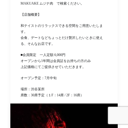
MAKUAKE ムジナ肉 で検索ください。
【店舗概要】
和テイストのリラックスできる空間をご用意いたしま
す。
会食、デートなどちょっとだけ贅沢したいときに使え
る、そんなお店です。
■会員限定 一人定額 6,000円
オープンから1年間は会員証をお持ちの方のみ
上記価格にてご提供させていただきます。
オープン予定：7月中旬
場所：渋谷某所
席数：30席予定（１F：14席 / 2F：16席）
オーダー方法：基本的にオーダーをお任せいただくスタ
イルです。
ドリンク：すき焼きに合う、焼酎・日本酒など飲み放題
メニューとさせていただきます。