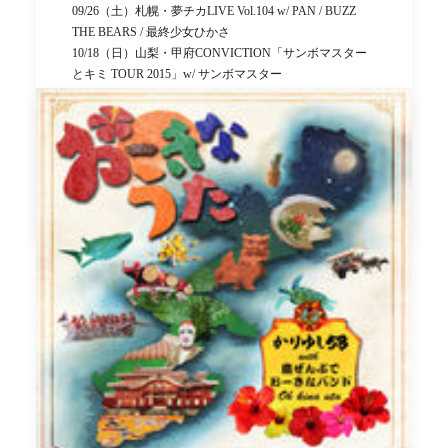
09/26（土）札幌・夢チカLIVE Vol.104 w/ PAN / BUZZ
THE BEARS / 最終少女ひかさ
10/18（日）山梨・甲府CONVICTION「サンボマスター
とキミ TOUR 2015」w/ サンボマスター
【ガガガSP 公式ホームページ】
http://www.ldandk.com/gagaga/
に ldandk