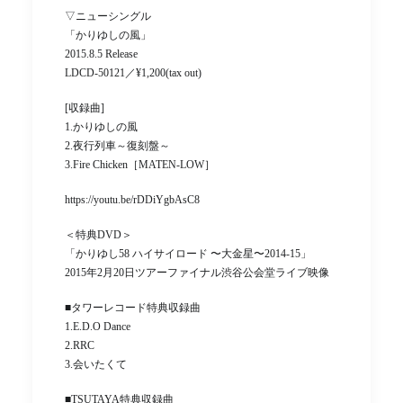
▽ニューシングル
「かりゆしの風」
2015.8.5 Release
LDCD-50121／¥1,200(tax out)
[収録曲]
1.かりゆしの風
2.夜行列車～復刻盤～
3.Fire Chicken［MATEN-LOW］
https://youtu.be/rDDiYgbAsC8
＜特典DVD＞
「かりゆし58 ハイサイロード 〜大金星〜2014-15」
2015年2月20日ツアーファイナル渋谷公会堂ライブ映像
■タワーレコード特典収録曲
1.E.D.O Dance
2.RRC
3.会いたくて
■TSUTAYA特典収録曲