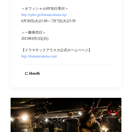
＜オフィシャルHP先行受付＞
http://eplus.jp/dramaticalaska-hp/
6月30日(火)21:00～7月7日(火)23:59
＜一般発売日＞
2015年8月2日(日)
【ドラマチックアラスカ公式ホームページ】
http://dramaticalaska.com/
に ldandk