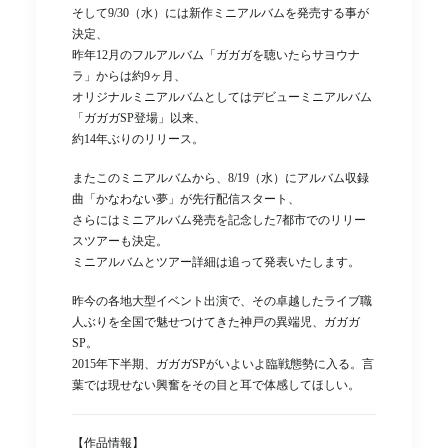
そして9/30（水）には新作ミニアルバムを発売する事が
決定、
昨年12月のフルアルバム「ガガガを聴いたらサヨウナ
ラ」からは約9ヶ月、
オリジナルミニアルバムとしてはデビューミニアルバム
「ガガガSP登場」以来、
約14年ぶりのリリース。
またこのミニアルバムから、8/19（水）にアルバム収録
曲「かなわない夢」が先行配信スタート、
さらにはミニアルバム発売を記念した7都市でのリリー
スツアーも決定。
ミニアルバムとツアー詳細は追って発表いたします。
昨今の各地大型イベント出演で、その卓越したライブ職
人ぶりを全国で魅せつけてきた神戸の異端児、ガガガ
SP。
2015年下半期、ガガガSPがいよいよ臨戦態勢に入る。言
葉では現せない興奮をその目と耳で体感してほしい。
【作品情報】