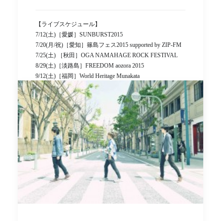
【ライブスケジュール】
7/12(土)［愛媛］SUNBURST2015
7/20(月/祝)［愛知］篠島フェス2015 supported by ZIP-FM
7/25(土) ［秋田］OGA NAMAHAGE ROCK FESTIVAL
8/29(土)［淡路島］FREEDOM aozora 2015
9/12(土)［福岡］World Heritage Munakata
【かりゆし58オフィシャルホームページ】
http://kariyushi58.com/
に ldandk