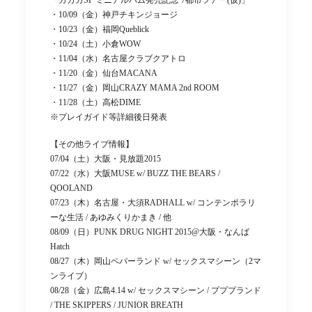
「ガガガSP ミニアルバム発売記念 7都市ツアー(仮)」
・10/09（金）神戸チキンジョージ
・10/23（金）福岡Queblick
・10/24（土）小倉WOW
・11/04（水）名古屋クラブクアトロ
・11/20（金）仙台MACANA
・11/27（金）岡山CRAZY MAMA 2nd ROOM
・11/28（土）高松DIME
※プレイガイド等詳細後日発表
【その他ライブ情報】
07/04（土）大阪・見放題2015
07/22（水）大阪MUSE w/ BUZZ THE BEARS /
QOOLAND
07/23（木）名古屋・大須RADHALL w/ コンテンポラリ
ーな生活 / あゆみくりかまき / 他
08/09（日）PUNK DRUG NIGHT 2015@大阪・なんば
Hatch
08/27（木）岡山ペパーランド w/ セックスマシーン（2マ
ンライブ）
08/28（金）広島4.14 w/ セックスマシーン / プププランド
/ THE SKIPPERS / JUNIOR BREATH