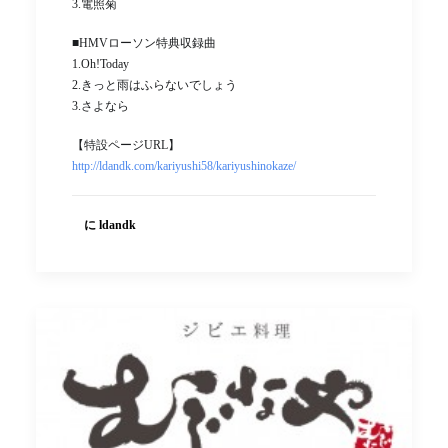
3.電照菊
■HMVローソン特典収録曲
1.Oh!Today
2.きっと雨はふらないでしょう
3.さよなら
【特設ページURL】
http://ldandk.com/kariyushi58/kariyushinokaze/
に ldandk