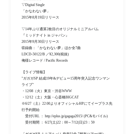
▽Digital Single
「かなわない夢」
2015年8月19日リリース
▽14年ぶり通算2枚目のオリジナルミニアルバム
『ミッドナイト in ジャパン』
2015年9月30日リリース
収録曲：「かなわない夢」ほか全7曲
LDCD-50122/B ／¥2,300(税抜)
俺様レコード / Pacific Records
【ライブ情報】
"ガガガSP 結成19年&デビュー15周年突入記念ワンマン
ライブ"
・12/08（火）東京・渋谷WWW
・12/12（土）大阪・心斎橋BIGCAT
※6/27（土）22:00よりオフィシャルHPにてイープラス先
行予約開始
受付URL ： http://eplus.jp/gagaga2015/ (PC&モバイル)
受付期間 ： 6/27(土)22：00～7/12(日)23：59