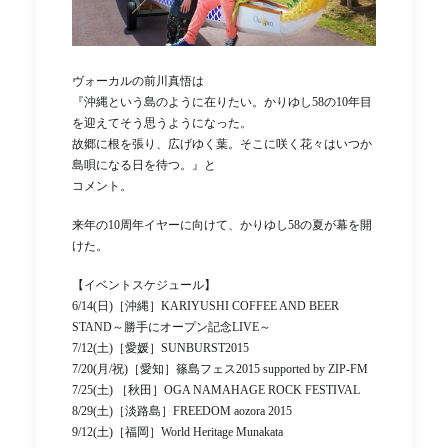
ヴォーカルの前川真悟は
『沖縄という島のように在りたい。かりゆし58の10年目
を迎えてそう思うようになった。
故郷に根を張り、広げゆく葉。そこに咲く花々はいつか
島唄になる日を待つ。』と
コメント。
来年の10周年イヤーに向けて、かりゆし58の夏が幕を開
けた。
【イベントスケジュール】
6/14(日)［沖縄］KARIYUSHI COFFEE AND BEER
STAND～勝手にオープン記念LIVE～
7/12(土)［愛媛］SUNBURST2015
7/20(月/祝)［愛知］篠島フェス2015 supported by ZIP-FM
7/25(土) ［秋田］OGA NAMAHAGE ROCK FESTIVAL
8/29(土)［淡路島］FREEDOM aozora 2015
9/12(土)［福岡］World Heritage Munakata