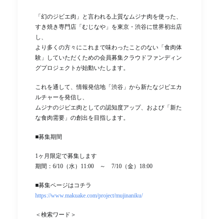
「幻のジビエ肉」と言われる上質なムジナ肉を使った、
すき焼き専門店「むじなや」を東京・渋谷に世界初出店
し、
より多くの方々にこれまで味わったことのない「食肉体
験」していただくための会員募集クラウドファンディン
グプロジェクトが始動いたします。
これを通して、情報発信地「渋谷」から新たなジビエカ
ルチャーを発信し、
ムジナのジビエ肉としての認知度アップ、および「新た
な食肉需要」の創出を目指します。
■募集期間
1ヶ月限定で募集します
期間：6/10（水）11:00 ～ 7/10（金）18:00
■募集ページはコチラ
https://www.makuake.com/project/mujinaniku/
＜検索ワード＞