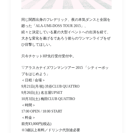
同じ関西出身のフレデリック、夜の本気ダンスと全国を
廻った「ALA-UMI-DOSS TOUR 2015」、
続々と決定している夏の大型イベントへの出演を経て、
大きな変化を遂げるであろう彼らのワンマンライブをぜ
ひ目撃してほしい。
只今チケットHP先行受付受付中。
▽アラスカナイズワンマンツアー 2015 「シティーポッ
プをはじめよう」
＜日程 / 会場＞
9月21日(月/祝) 渋谷CLUB QUATTRO
9月26日(土) 名古屋UPSET
10月3日(土) 梅田CLUB QUATTRO
＜時間＞
17:00 OPEN / 18:00 START
＜料金＞
前売¥3,000円(税込)
※3歳以上有料／ドリンク代別途必要