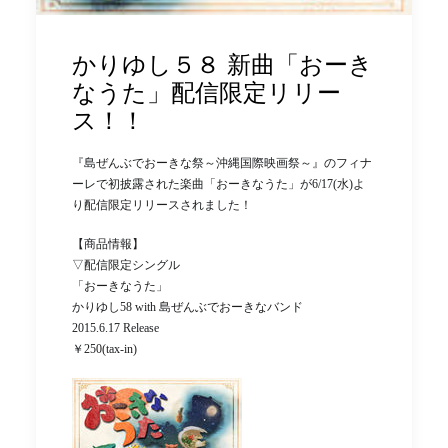
かりゆし５８ 新曲「おーき
なうた」配信限定リリー
ス！！
『島ぜんぶでおーきな祭～沖縄国際映画祭～』のフィナ
ーレで初披露された楽曲「おーきなうた」が6/17(水)よ
り配信限定リリースされました！
【商品情報】
▽配信限定シングル
「おーきなうた」
かりゆし58 with 島ぜんぶでおーきなバンド
2015.6.17 Release
￥250(tax-in)