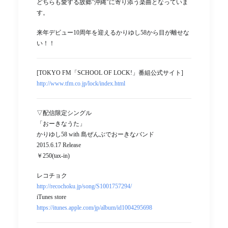
どちらも愛する故郷"沖縄"に寄り添う楽曲となっていま
す。
来年デビュー10周年を迎えるかりゆし58から目が離せな
い！！
[TOKYO FM「SCHOOL OF LOCK!」番組公式サイト]
http://www.tfm.co.jp/lock/index.html
▽配信限定シングル
「おーきなうた」
かりゆし58 with 島ぜんぶでおーきなバンド
2015.6.17 Release
￥250(tax-in)
レコチョク
http://recochoku.jp/song/S1001757294/
iTunes store
https://itunes.apple.com/jp/album/id1004295698