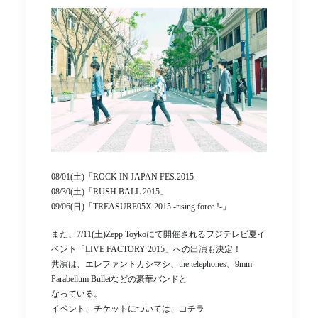
08/01(土)「ROCK IN JAPAN FES.2015」
08/30(土)「RUSH BALL 2015」
09/06(日)「TREASURE05X 2015 -rising force !-」
また、7/11(土)Zepp Toykoにて開催されるフジテレビ夏イ
ベント「LIVE FACTORY 2015」への出演も決定！
共演は、エレファントカシマシ、the telephones、9mm
Parabellum Bulletなどの豪華バンドと
なっている。
イベント、チケットについては、コチラ