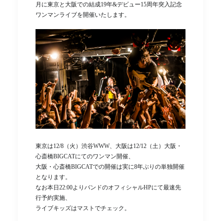
月に東京と大阪での結成19年&デビュー15周年突入記念
ワンマンライブを開催いたします。
東京は12/8（火）渋谷WWW、大阪は12/12（土）大阪・
心斎橋BIGCATにてのワンマン開催、
大阪・心斎橋BIGCATでの開催は実に8年ぶりの単独開催
となります。
なお本日22:00よりバンドのオフィシャルHPにて最速先
行予約実施、
ライブキッズはマストでチェック。