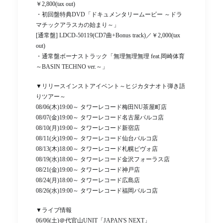
￥2,800(tax out)
・初回盤特典DVD「ドキュメンタリームービー ～ドラ
マチックアラスカの始まり～」
[通常盤] LDCD-50119(CD7曲+Bonus track)／￥2,000(tax
out)
・通常盤ボーナストラック「無理無理無理 feat.岡崎体育
～BASIN TECHNO ver.～」
▼リリースインストアイベント～ヒジカタナオト弾き語
りツアー～
08/06(木)19:00～ タワーレコード梅田NU茶屋町店
08/07(金)19:00～ タワーレコード名古屋パルコ店
08/10(月)19:00～ タワーレコード新宿店
08/11(火)19:00～ タワーレコード仙台パルコ店
08/13(木)18:00～ タワーレコード札幌ピヴォ店
08/19(水)18:00～ タワーレコード金沢フォーラス店
08/21(金)19:00～ タワーレコード神戸店
08/24(月)18:00～ タワーレコード広島店
08/26(水)19:00～ タワーレコード福岡パルコ店
▼ライブ情報
06/06(土)＠代官山UNIT「JAPAN'S NEXT」