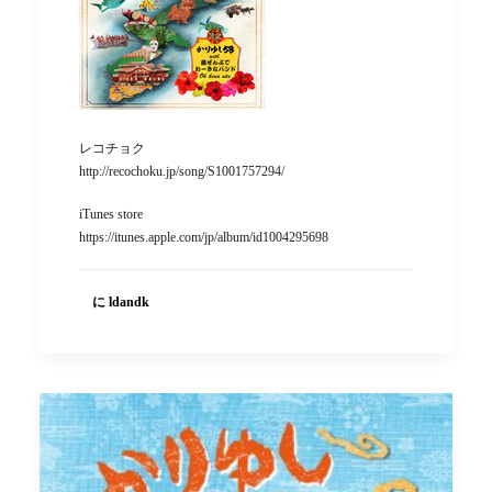
レコチョク
http://recochoku.jp/song/S1001757294/
iTunes store
https://itunes.apple.com/jp/album/id1004295698
に ldandk