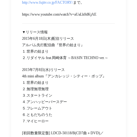
http://www.fujitv.co.jp/FACTORY/
まで。
https://www.youtube.com/watch?v=aUaLk0dKjAE
▼リリース情報
2015年6月18日(木)配信リリース
アルバム先行配信曲『世界の始まり』
１.世界の始まり
２.リダイヤル feat.岡崎体育 ～BASIN TECHNO ver.～
2015年7月8日(水)リリース
4th mini album『アンカレッジ・シティー・ポップ』
１.世界の始まり
２.無理無理無理
３.スタートライン
４.アンハッピーバースデー
５.フレームアウト
６.ともだちのうた
７.マイヒーロー
[初回数量限定盤] LDCD-50118/B(CD7曲＋DVD)／