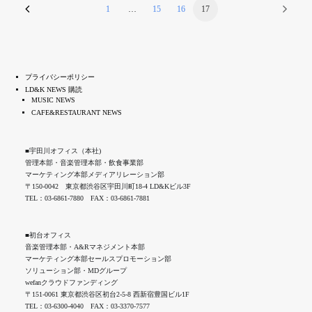
1
…
15
16
17
プライバシーポリシー
LD&K NEWS 購読
MUSIC NEWS
CAFE&RESTAURANT NEWS
■宇田川オフィス（本社)
管理本部・音楽管理本部・飲食事業部
マーケティング本部メディアリレーション部
〒150-0042 東京都渋谷区宇田川町18-4 LD&Kビル3F
TEL：03-6861-7880 FAX：03-6861-7881
■初台オフィス
音楽管理本部・A&Rマネジメント本部
マーケティング本部セールスプロモーション部
ソリューション部・MDグループ
wefanクラウドファンディング
〒151-0061 東京都渋谷区初台2-5-8 西新宿豊国ビル1F
TEL：03-6300-4040 FAX：03-3370-7577