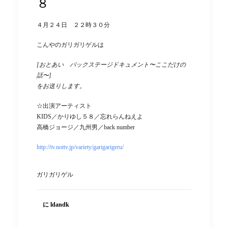
８
４月２４日 ２２時３０分
こんやのガリガリゲルは
[おとあい バックステージドキュメント〜ここだけの
話〜]
をお送りします。
☆出演アーティスト
KIDS／かりゆし５８／忘れらんねえよ
高橋ジョージ／九州男／back number
http://tv.nottv.jp/variety/garigarigeru/
ガリガリゲル
に ldandk