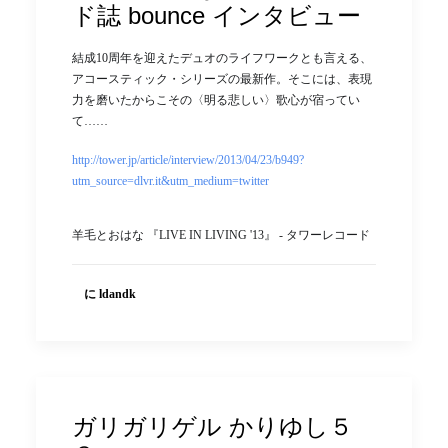
ド誌 bounce インタビュー
結成10周年を迎えたデュオのライフワークとも言える、
アコースティック・シリーズの最新作。そこには、表現
力を磨いたからこその〈明る悲しい〉歌心が宿ってい
て……
http://tower.jp/article/interview/2013/04/23/b949?
utm_source=dlvr.it&utm_medium=twitter
羊毛とおはな 『LIVE IN LIVING '13』 - タワーレコード
に ldandk
ガリガリゲル かりゆし５