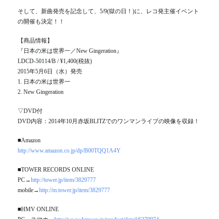
そして、新曲発売を記念して、5/9(獄の日！)に、レコ発主催イベント
の開催も決定！！
【商品情報】
『日本の米は世界一／New Gingeration』
LDCD-50114/B / ¥1,400(税抜)
2015年5月6日（水）発売
1. 日本の米は世界一
2. New Gingeration
▽DVD付
DVD内容：2014年10月赤坂BLITZでのワンマンライブの映像を収録！
■Amazon
http://www.amazon.co.jp/dp/B00TQQ1A4Y
■TOWER RECORDS ONLINE
PC→
http://tower.jp/item/3829777
mobile→
http://m.tower.jp/item/3829777
■HMV ONLINE