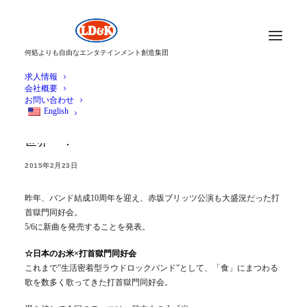
何処よりも自由なエンタテインメント創造集団
求人情報
会社概要
お問い合わせ
English
打首獄門同好会、新曲発売決定！日本の米は
世界一！
2015年2月23日
昨年、バンド結成10周年を迎え、赤坂ブリッツ公演も大盛況だった打
首獄門同好会。
5/6に新曲を発売することを発表。
☆日本のお米×打首獄門同好会
これまで”生活密着型ラウドロックバンド”として、「食」にまつわる
歌を数多く歌ってきた打首獄門同好会。