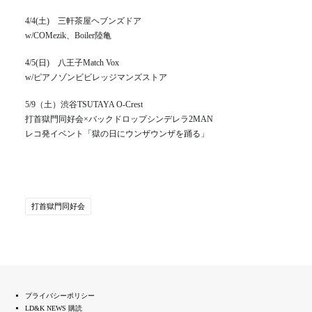
4/4(土) 三軒茶屋ヘブンズドア
w/COMezik、Boiler陸亀
4/5(日) 八王子Match Vox
w/ピアノゾンビビレッジマンズストア
5/9（土）渋谷TSUTAYA O-Crest
打首獄門同好会×バックドロップシンデレラ2MAN
レコ発イベント「獄の日にウンザウンザを踊る」
打首獄門同好会
プライバシーポリシー
LD&K NEWS 購読