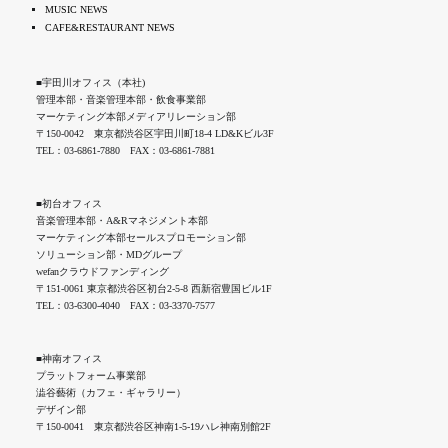
MUSIC NEWS
CAFE&RESTAURANT NEWS
■宇田川オフィス（本社)
管理本部・音楽管理本部・飲食事業部
マーケティング本部メディアリレーション部
〒150-0042 東京都渋谷区宇田川町18-4 LD&Kビル3F
TEL：03-6861-7880 FAX：03-6861-7881
■初台オフィス
音楽管理本部・A&Rマネジメント本部
マーケティング本部セールスプロモーション部
ソリューション部・MDグループ
wefanクラウドファンディング
〒151-0061 東京都渋谷区初台2-5-8 西新宿豊国ビル1F
TEL：03-6300-4040 FAX：03-3370-7577
■神南オフィス
プラットフォーム事業部
澁谷藝術（カフェ・ギャラリー）
デザイン部
〒150-0041 東京都渋谷区神南1-5-19ハレ神南別館2F