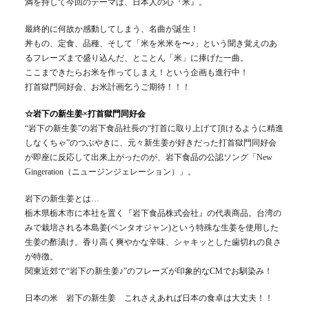
満を持して今回のテーマは、日本人の心『米』。
最終的に何故か感動してしまう、名曲が誕生！
丼もの、定食、品種、そして「米を米米を〜♪」という聞き覚えのあ
るフレーズまで盛り込んだ、とことん「米」に捧げた一曲。
ここまできたらお米を作ってしまえ！という企画も進行中！
打首獄門同好会、お米計画乞うご期待！！！
☆岩下の新生姜×打首獄門同好会
“岩下の新生姜”の岩下食品社長の“打首に取り上げて頂けるように精進
しなくちゃ”のつぶやきに、元々新生姜が好きだった打首獄門同好会
が即座に反応して出来上がったのが、岩下食品の公認ソング「New
Gingeration（ニュージンジェレーション）」。
岩下の新生姜とは…
栃木県栃木市に本社を置く『岩下食品株式会社』の代表商品。台湾の
みで栽培される本島姜(ペンタオジャン)という特殊な生姜を使用した
生姜の酢漬け。香り高く爽やかな辛味、シャキッとした歯切れの良さ
が特徴。
関東近郊で“岩下の新生姜♪”のフレーズが印象的なCMでお馴染み！
日本の米 岩下の新生姜 これさえあれば日本の食卓は大丈夫！！