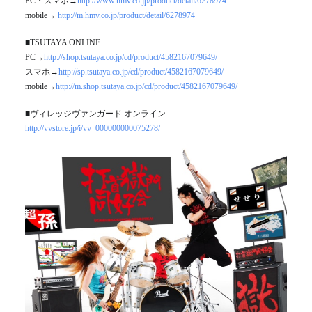
PC・スマホ→
http://www.hmv.co.jp/product/detail/6278974
mobile→
http://m.hmv.co.jp/product/detail/6278974
■TSUTAYA ONLINE
PC→
http://shop.tsutaya.co.jp/cd/product/4582167079649/
スマホ→
http://sp.tsutaya.co.jp/cd/product/4582167079649/
mobile→
http://m.shop.tsutaya.co.jp/cd/product/4582167079649/
■ヴィレッジヴァンガード オンライン
http://vvstore.jp/i/vv_000000000075278/