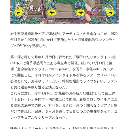
岩手県花巻市出身ピアノ弾き語りアーティストの日食なつこが、2020
年11月から2021年1月にかけて実施した３ヶ月連続配信ワンマンライ
ブのDVD化を発表した。
第一弾と称して昨年11月29日に行われた「欄干わたりオンライン -空
(KU)-」は岩手県盛岡市にある専立寺で開催、続いて12月13日に第二
弾「遊泳喫茶オンライン “Refill please”」を同市・喫茶carta（カルタ）
にて開催した。それぞれがメインタイトルを飾るツアーのリバイバル
公演として、お寺やカフェという特別な場所でライブを行い、ファン
と共に過去を振り返る公演となった。
これらに対し、今年1月16日に”最後の月の新たな挑戦”として第三弾
「ミゼレーレ」を同市・内丸教会にて開催。新型コロナウイルスによ
る混乱の渦中での願い、祈りを、まさに一息つく間もなくピアノと歌
だけで体現し、完遂。３ヶ月を通して日食なつこの現在地を示す、コ
ンセプチュアルなシリーズとなった。
映像はすべてノーカットで収録され、生配信と同じ環境を視聴するこ