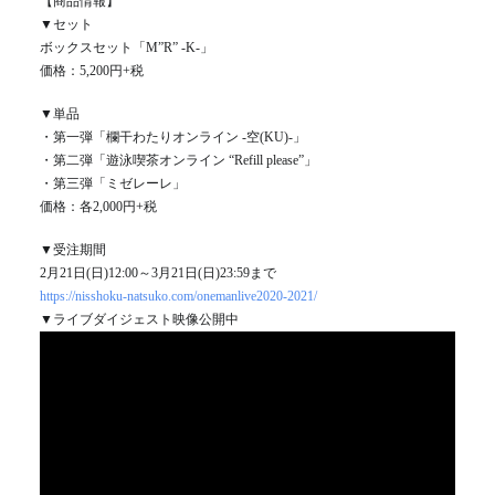
【商品情報】
▼セット
ボックスセット「M”R” -K-」
価格：5,200円+税
▼単品
・第一弾「欄干わたりオンライン -空(KU)-」
・第二弾「遊泳喫茶オンライン “Refill please”」
・第三弾「ミゼレーレ」
価格：各2,000円+税
▼受注期間
2月21日(日)12:00～3月21日(日)23:59まで
https://nisshoku-natsuko.com/onemanlive2020-2021/
▼ライブダイジェスト映像公開中