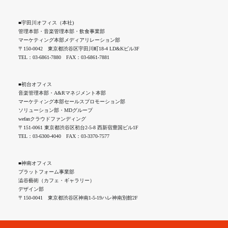
■宇田川オフィス（本社)
管理本部・音楽管理本部・飲食事業部
マーケティング本部メディアリレーション部
〒150-0042 東京都渋谷区宇田川町18-4 LD&Kビル3F
TEL：03-6861-7880 FAX：03-6861-7881
■初台オフィス
音楽管理本部・A&Rマネジメント本部
マーケティング本部セールスプロモーション部
ソリューション部・MDグループ
wefanクラウドファンディング
〒151-0061 東京都渋谷区初台2-5-8 西新宿豊国ビル1F
TEL：03-6300-4040 FAX：03-3370-7577
■神南オフィス
プラットフォーム事業部
澁谷藝術（カフェ・ギャラリー）
デザイン部
〒150-0041 東京都渋谷区神南1-5-19ハレ神南別館2F