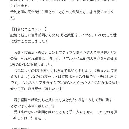
とが出来る。
予約必須の完全受注生産とのことなので見逃さないよう要チェック
だ。
【日食なつこコメント】
記憶に新しい岩手盛岡からの3ヶ月連続配信ライブを、DVDにして世
に残すことにしました！
お寺・喫茶店・教会とコンセプティブな場所を選んで突き進んだ3
公演。それぞれ編集は一切せず、リアルタイム配信の内容をそのまま
3枚のDVDに収録しました。
お気に入りの1枚を擦り切れるまで見尽くすもよし、3枚まとめて揃
えるもよし(ちなみに3枚セットは特製ボックス仕様でリッチにお届け
です)、もちろんリアルタイムでは観られなかった人も気になる公演を
ぜひ手元に取り寄せてほしいです！
岩手盛岡の精鋭たちと共に走り抜けた3ヶ月をこうして形に残すこ
とができて本当に嬉しいです。
受注生産なので期間が終わるともう手に入りません。くれぐれも買
い逃しにはご注意を…。