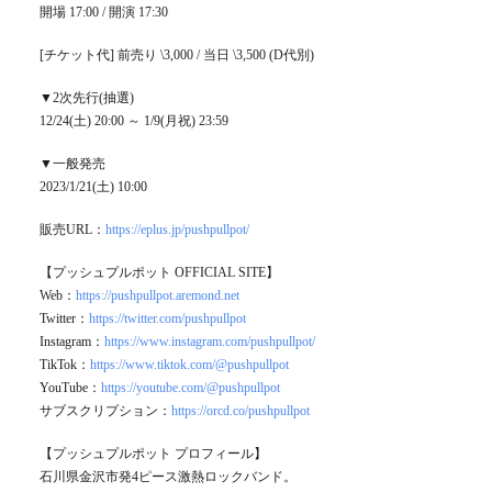
開場 17:00 / 開演 17:30
[チケット代] 前売り \3,000 / 当日 \3,500 (D代別)
▼2次先行(抽選)
12/24(土) 20:00 ～ 1/9(月祝) 23:59
▼一般発売
2023/1/21(土) 10:00
販売URL：
https://eplus.jp/pushpullpot/
【プッシュプルポット OFFICIAL SITE】
Web：
https://pushpullpot.aremond.net
Twitter：
https://twitter.com/pushpullpot
Instagram：
https://www.instagram.com/pushpullpot/
TikTok：
https://www.tiktok.com/@pushpullpot
YouTube：
https://youtube.com/@pushpullpot
サブスクリプション：
https://orcd.co/pushpullpot
【プッシュプルポット プロフィール】
石川県金沢市発4ピース激熱ロックバンド。