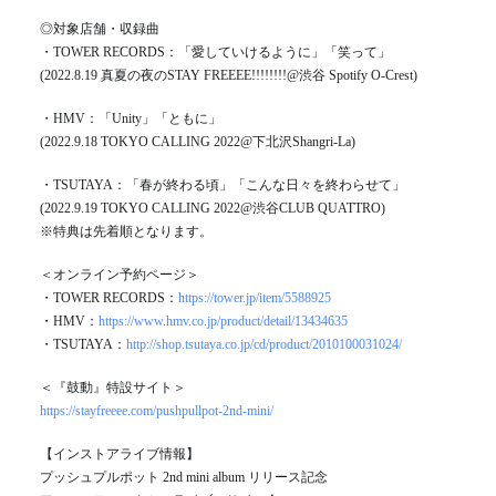
◎対象店舗・収録曲
・TOWER RECORDS：「愛していけるように」「笑って」
(2022.8.19 真夏の夜のSTAY FREEEE!!!!!!!!@渋谷 Spotify O-Crest)
・HMV：「Unity」「ともに」
(2022.9.18 TOKYO CALLING 2022@下北沢Shangri-La)
・TSUTAYA：「春が終わる頃」「こんな日々を終わらせて」
(2022.9.19 TOKYO CALLING 2022@渋谷CLUB QUATTRO)
※特典は先着順となります。
＜オンライン予約ページ＞
・TOWER RECORDS：
https://tower.jp/item/5588925
・HMV：
https://www.hmv.co.jp/product/detail/13434635
・TSUTAYA：
http://shop.tsutaya.co.jp/cd/product/2010100031024/
＜『鼓動』特設サイト＞
https://stayfreeee.com/pushpullpot-2nd-mini/
【インストアライブ情報】
プッシュプルポット 2nd mini album リリース記念