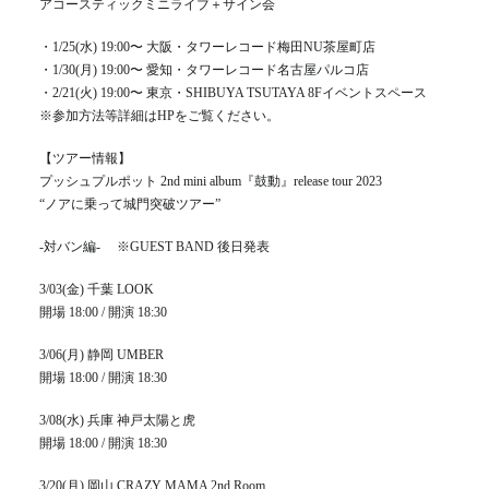
アコースティックミニライブ＋サイン会
・1/25(水) 19:00〜 大阪・タワーレコード梅田NU茶屋町店
・1/30(月) 19:00〜 愛知・タワーレコード名古屋パルコ店
・2/21(火) 19:00〜 東京・SHIBUYA TSUTAYA 8Fイベントスペース
※参加方法等詳細はHPをご覧ください。
【ツアー情報】
プッシュプルポット 2nd mini album『鼓動』release tour 2023
“ノアに乗って城門突破ツアー”
-対バン編- ※GUEST BAND 後日発表
3/03(金) 千葉 LOOK
開場 18:00 / 開演 18:30
3/06(月) 静岡 UMBER
開場 18:00 / 開演 18:30
3/08(水) 兵庫 神戸太陽と虎
開場 18:00 / 開演 18:30
3/20(月) 岡山 CRAZY MAMA 2nd Room