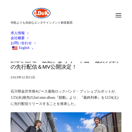
何処よりも自由なエンタテインメント創造集団
求人情報
会社概要
お問い合わせ
English
金沢発・プッシュプルポット、1/25(水)発売
2ndミニAL『鼓動』よりリード曲『最終列車』
の先行配信＆MV公開決定！
2022年12月21日
石川県金沢市発4ピース激熱ロックバンド・プッシュプルポットが、
1/25(水)発売の2nd mini album『鼓動』より、『最終列車』を12/24(土)
に先行配信リリースすることを発表した。