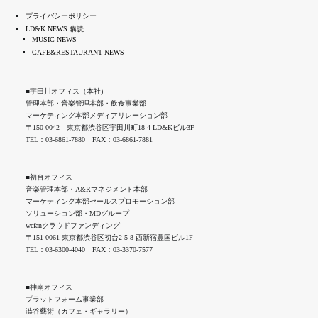
プライバシーポリシー
LD&K NEWS 購読
MUSIC NEWS
CAFE&RESTAURANT NEWS
■宇田川オフィス（本社)
管理本部・音楽管理本部・飲食事業部
マーケティング本部メディアリレーション部
〒150-0042 東京都渋谷区宇田川町18-4 LD&Kビル3F
TEL：03-6861-7880 FAX：03-6861-7881
■初台オフィス
音楽管理本部・A&Rマネジメント本部
マーケティング本部セールスプロモーション部
ソリューション部・MDグループ
wefanクラウドファンディング
〒151-0061 東京都渋谷区初台2-5-8 西新宿豊国ビル1F
TEL：03-6300-4040 FAX：03-3370-7577
■神南オフィス
プラットフォーム事業部
澁谷藝術（カフェ・ギャラリー）