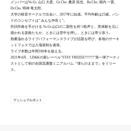
メンバーはVo.Gt. 山口 大貴、Gt.Cho. 桑原 拓也、Ba.Cho. 堀内 一憲、
Dr.Cho. 明神 竜太郎。
大学の軽音サークルで出会い、2017年に結成。平均年齢は25歳。バン
ドのコンセプトは” みんな仲良く”。
作詞作曲を手がける Vo.Gt.山口の二面性を持つ歌声と、実体験を元に
描かれる楽曲たちが、ときには背中を押し、ときには寄り添う。
熱量溢れるライブパフォーマンスライブが話題を呼び、各地のサーキ
ットフェスでは入場規制を連発。
ライブ本数は年間100本を超える。
2021年4月、LD&Kの新レーベル”STAY FREEEE!!!!!!!!”第一弾アーティ
ストとして初の全国流通盤ミニアルバム『僕らのままで』をリリー
ス。
プッシュプルポット