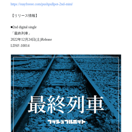
https://stayfreeee.com/pushpullpot-2nd-mini/
【リリース情報】
■2nd digital single
「最終列車」
2022年12月24日(土)Release
LDSF-10014