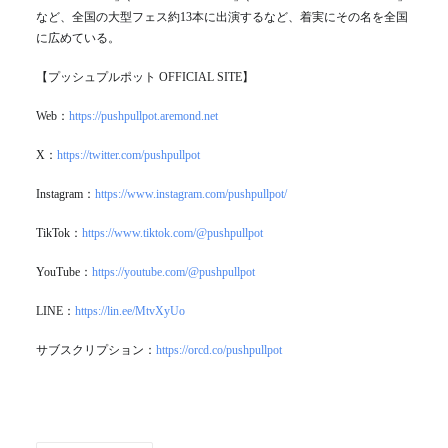
など、全国の大型フェス約13本に出演するなど、着実にその名を全国
に広めている。
【プッシュプルポット OFFICIAL SITE】
Web：
https://pushpullpot.aremond.net
X：
https://twitter.com/pushpullpot
Instagram：
https://www.instagram.com/pushpullpot/
TikTok：
https://www.tiktok.com/@pushpullpot
YouTube：
https://youtube.com/@pushpullpot
LINE：
https://lin.ee/MtvXyUo
サブスクリプション：
https://orcd.co/pushpullpot