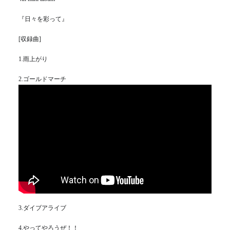
『日々を彩って』
[収録曲]
1.雨上がり
2.ゴールドマーチ
3.ダイブアライブ
4.やってやろうぜ！！