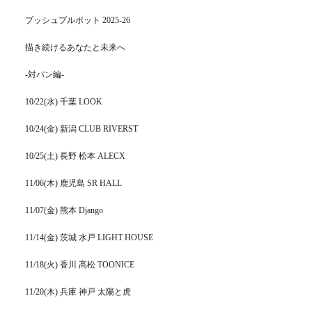
プッシュプルポット 2025-26
描き続けるあなたと未来へ
-対バン編-
10/22(水) 千葉 LOOK
10/24(金) 新潟 CLUB RIVERST
10/25(土) 長野 松本 ALECX
11/06(木) 鹿児島 SR HALL
11/07(金) 熊本 Django
11/14(金) 茨城 水戸 LIGHT HOUSE
11/18(火) 香川 高松 TOONICE
11/20(木) 兵庫 神戸 太陽と虎