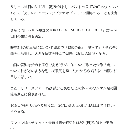
リリース当日の8/11(月・祝)20:00より、バンドの公式YouTubeチャンネ
ルにて『光』のミュージックビデオがプレミア公開されることも決定
している。
さらに同日22:00〜放送のTOKYO FM「SCHOOL OF LOCK!」にVo.Gt.
山口の生出演も決定。
昨年3月の初出演時にバンド編成で『13歳の夜』『笑って』を含む全6
曲を生演奏し、大きな反響を呼んで以来、2度目の出演となる。
山口の音楽を始める原点である”ラジオ”について歌った今作『光』に
ついて彼がどのような思いで歌詞を綴ったのか初めて語る生出演に注
目してほしい。
また、リリースツアー”描き続けるあなたと未来へ”のワンマン編の開
催も新たに発表された。
1/11(日)福岡 OP’sを皮切りに、 2/1(日)金沢 EIGHT HALLまで全国6ヶ
所を回る。
ワンマン編のチケットの最速抽選先行受付は8/24(日)23:59まで実施
中。