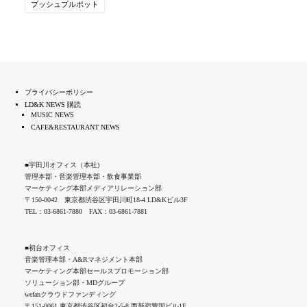
プッシュプルポット
プライバシーポリシー
LD&K NEWS 購読
MUSIC NEWS
CAFE&RESTAURANT NEWS
■宇田川オフィス（本社)
管理本部・音楽管理本部・飲食事業部
マーケティング本部メディアリレーション部
〒150-0042 東京都渋谷区宇田川町18-4 LD&Kビル3F
TEL：03-6861-7880 FAX：03-6861-7881
■初台オフィス
音楽管理本部・A&Rマネジメント本部
マーケティング本部セールスプロモーション部
ソリューション部・MDグループ
wefanクラウドファンディング
〒151-0061 東京都渋谷区初台2-5-8 西新宿豊国ビル1F