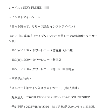
レーベル：STAY FREEEE!!!!!!!!
＜インストアイベント＞
『日々を彩って』リリース記念 インストアイベント
[Vo.Gt. 山口弾き語りライブ&メンバー全員トーク&特典ポスターサイ
ン会]
・10/1(水) 18:30〜 タワーレコード名古屋パルコ店
・10/3(金) 19:00〜 タワーレコード新宿店
・10/5(日) 19:00～ タワーレコード梅田NU茶屋町店
＜早期予約特典＞
「メンバー直筆サイン入りポストカード」(3法人共通)
・対象法人：TOWER RECORDS / HMV / LD&K ONLINE SHOP
・予約期間：2025/7/18(金)20:00～8/11(月祝)閉店/オンライン23:59迄