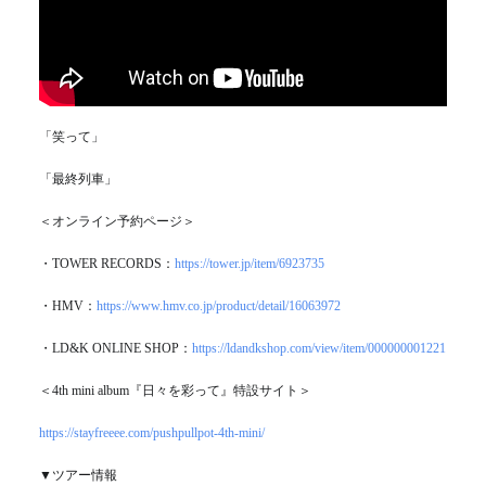
「笑って」
「最終列車」
＜オンライン予約ページ＞
・TOWER RECORDS：
https://tower.jp/item/6923735
・HMV：
https://www.hmv.co.jp/product/detail/16063972
・LD&K ONLINE SHOP：
https://ldandkshop.com/view/item/000000001221
＜4th mini album『日々を彩って』特設サイト＞
https://stayfreeee.com/pushpullpot-4th-mini/
▼ツアー情報