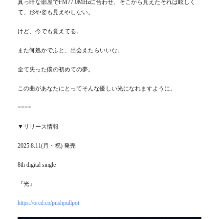
真っ暗な部屋でFM77.0MHzに合わせ、そこから見えたそれは眩しく
て、形や姿も見えやしない。
けど、今でも覚えてる。
また何処かでふと、出会えたらいいな。
全て失った僕の初めての夢。
この曲があなたにとってそんな優しい光になれますように。
====
▼リリース情報
2025.8.11(月・祝) 発売
8th digital single
『光』
https://orcd.co/pushpullpot