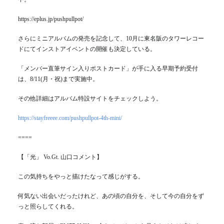
https://eplus.jp/pushpullpot/
さらにミニアルバムの発売を記念して、10月に東名阪のタワーレコー
ドにてインストアイベントの開催も決定している。
「メンバー直筆サイン入りポストカード」が手に入る早期予約受付
は、8/11(月・祝)まで実施中。
その他詳細はアルバム特設サイトをチェックしよう。
https://stayfreeee.com/pushpullpot-4th-mini/
====
【「光」 Vo.Gt. 山口コメント】
この気持ちをやっと描けたなって感じがする。
何気ない出会いだったけれど、あの頃の自分を、そして今の自分をず
っと照らしてくれる。