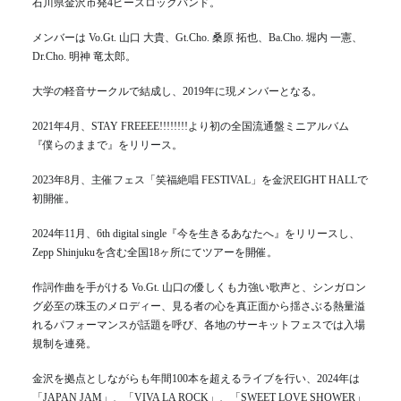
石川県金沢市発4ピースロックバンド。
メンバーは Vo.Gt. 山口 大貴、Gt.Cho. 桑原 拓也、Ba.Cho. 堀内 一憲、
Dr.Cho. 明神 竜太郎。
大学の軽音サークルで結成し、2019年に現メンバーとなる。
2021年4月、STAY FREEEE!!!!!!!!より初の全国流通盤ミニアルバム
『僕らのままで』をリリース。
2023年8月、主催フェス「笑福絶唱 FESTIVAL」を金沢EIGHT HALLで
初開催。
2024年11月、6th digital single『今を生きるあなたへ』をリリースし、
Zepp Shinjukuを含む全国18ヶ所にてツアーを開催。
作詞作曲を手がける Vo.Gt. 山口の優しくも力強い歌声と、シンガロン
グ必至の珠玉のメロディー、見る者の心を真正面から揺さぶる熱量溢
れるパフォーマンスが話題を呼び、各地のサーキットフェスでは入場
規制を連発。
金沢を拠点としながらも年間100本を超えるライブを行い、2024年は
「JAPAN JAM」、「VIVA LA ROCK」、「SWEET LOVE SHOWER」