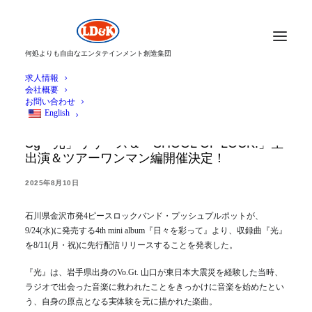
何処よりも自由なエンタテインメント創造集団
求人情報
会社概要
お問い合わせ
English
プッシュプルポット、8/11(月・祝)配信
Sg「光」リリース＆「SHOOL OF LOCK!」生
出演＆ツアーワンマン編開催決定！
2025年8月10日
石川県金沢市発4ピースロックバンド・プッシュプルポットが、
9/24(水)に発売する4th mini album『日々を彩って』より、収録曲『光』
を8/11(月・祝)に先行配信リリースすることを発表した。
『光』は、岩手県出身のVo.Gt. 山口が東日本大震災を経験した当時、
ラジオで出会った音楽に救われたことをきっかけに音楽を始めたとい
う、自身の原点となる実体験を元に描かれた楽曲。