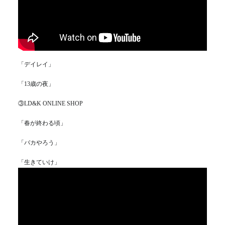
「デイレイ」
「13歳の夜」
③LD&K ONLINE SHOP
「春が終わる頃」
「バカやろう」
「生きていけ」