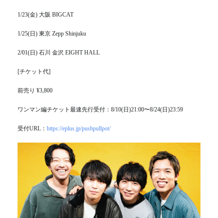
1/23(金) 大阪 BIGCAT
1/25(日) 東京 Zepp Shinjuku
2/01(日) 石川 金沢 EIGHT HALL
[チケット代]
前売り ¥3,800
ワンマン編チケット最速先行受付：8/10(日)21:00〜8/24(日)23:59
受付URL：
https://eplus.jp/pushpullpot/