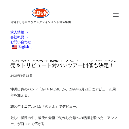
何処よりも自由なエンタテインメント創造集団
求人情報
会社概要
お問い合わせ
English
かりゆし58 記念すべきデビュー20周年に向け
て始動！ 20周年記念トリビュートアルバム発
売＆トリビュート対バンツアー開催も決定！
2025年9月18日
沖縄出身のバンド「かりゆし58」が、2026年2月22日にデビュー20周
年を迎える。
2006年ミニアルバム『恋人よ』でデビュー。
厳しい状況の中、最後の覚悟で制作した母への感謝を歌った「アンマ
ー」が口コミで広がり、