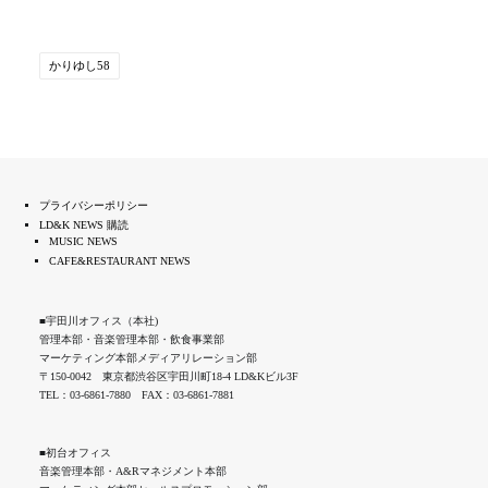
かりゆし58
プライバシーポリシー
LD&K NEWS 購読
MUSIC NEWS
CAFE&RESTAURANT NEWS
■宇田川オフィス（本社)
管理本部・音楽管理本部・飲食事業部
マーケティング本部メディアリレーション部
〒150-0042 東京都渋谷区宇田川町18-4 LD&Kビル3F
TEL：03-6861-7880 FAX：03-6861-7881
■初台オフィス
音楽管理本部・A&Rマネジメント本部