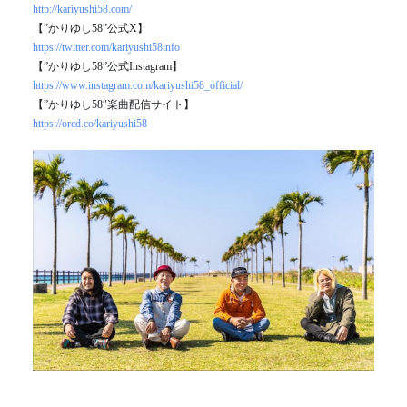
http://kariyushi58.com/
【”かりゆし58”公式X】
https://twitter.com/kariyushi58info
【”かりゆし58”公式Instagram】
https://www.instagram.com/kariyushi58_official/
【”かりゆし58″楽曲配信サイト】
https://orcd.co/kariyushi58