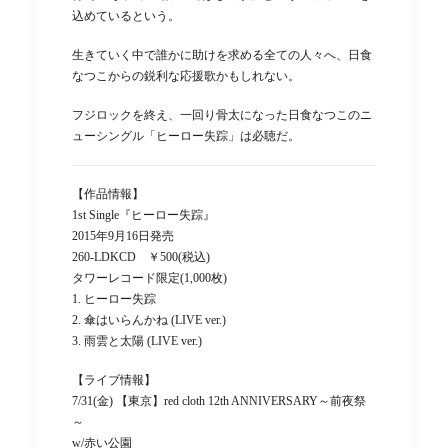
込めているという。
生きていく中で誰かに助けを求める全ての人々へ、日食
なつこからの鋭利な応援歌かもしれない。
フジロックを終え、一回り骨太になった日食なつこのニ
ューシングル「ヒーロー失踪」は必聴だ。
【作品情報】
1st Single『ヒーロー失踪』
2015年9月16日発売
260-LDKCD ￥500(税込)
タワーレコード限定(1,000枚)
1. ヒーロー失踪
2. 傘はいらんかね (LIVE ver.)
3. 雨雲と太陽 (LIVE ver.)
【ライブ情報】
7/31(金) 【東京】red cloth 12th ANNIVERSARY～前夜祭
～
w/赤い公園