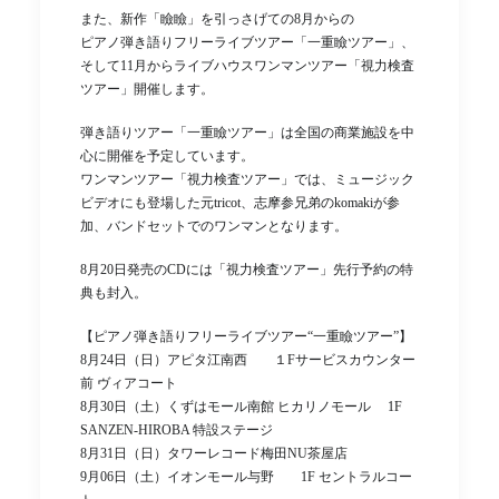
また、新作「瞼瞼」を引っさげての8月からの
ピアノ弾き語りフリーライブツアー「一重瞼ツアー」、
そして11月からライブハウスワンマンツアー「視力検査
ツアー」開催します。
弾き語りツアー「一重瞼ツアー」は全国の商業施設を中
心に開催を予定しています。
ワンマンツアー「視力検査ツアー」では、ミュージック
ビデオにも登場した元tricot、志摩参兄弟のkomakiが参
加、バンドセットでのワンマンとなります。
8月20日発売のCDには「視力検査ツアー」先行予約の特
典も封入。
【ピアノ弾き語りフリーライブツアー“一重瞼ツアー”】
8月24日（日）アピタ江南西 １Fサービスカウンター
前 ヴィアコート
8月30日（土）くずはモール南館 ヒカリノモール 1F
SANZEN-HIROBA 特設ステージ
8月31日（日）タワーレコード梅田NU茶屋店
9月06日（土）イオンモール与野 1F セントラルコー