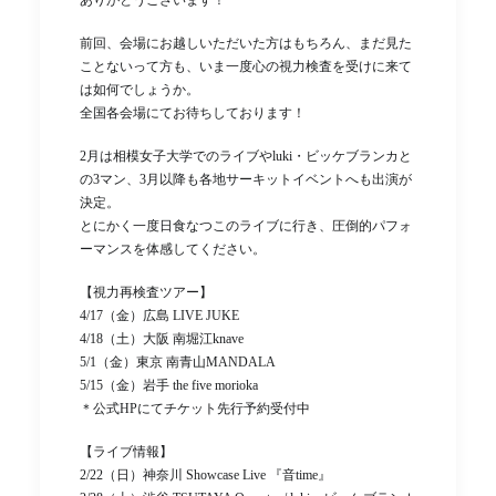
ありがとうございます！
前回、会場にお越しいただいた方はもちろん、まだ見た
ことないって方も、いま一度心の視力検査を受けに来て
は如何でしょうか。
全国各会場にてお待ちしております！
2月は相模女子大学でのライブやluki・ビッケブランカと
の3マン、3月以降も各地サーキットイベントへも出演が
決定。
とにかく一度日食なつこのライブに行き、圧倒的パフォ
ーマンスを体感してください。
【視力再検査ツアー】
4/17（金）広島 LIVE JUKE
4/18（土）大阪 南堀江knave
5/1（金）東京 南青山MANDALA
5/15（金）岩手 the five morioka
＊公式HPにてチケット先行予約受付中
【ライブ情報】
2/22（日）神奈川 Showcase Live 『音time』