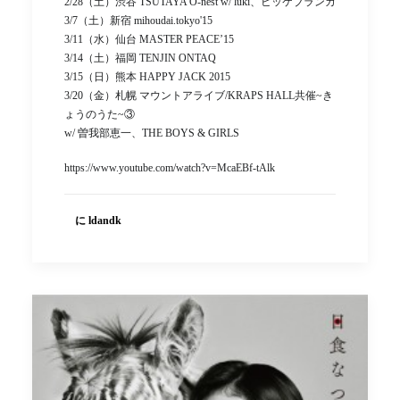
2/28（土）渋谷 TSUTAYA O-nest w/ luki、ビッケブランカ
3/7（土）新宿 mihoudai.tokyo'15
3/11（水）仙台 MASTER PEACE’15
3/14（土）福岡 TENJIN ONTAQ
3/15（日）熊本 HAPPY JACK 2015
3/20（金）札幌 マウントアライブ/KRAPS HALL共催~き
ょうのうた~③
w/ 曽我部恵一、THE BOYS & GIRLS
https://www.youtube.com/watch?v=McaEBf-tAlk
に ldandk