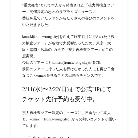
"重大発表"として本人から発表された『視力再検査ツア
ー』開催決定の思わぬサプライズニュースに、
番組を見ていたファンからたくさんの喜びのコメントを
いただきました。
komaki(from.wrong city)を迎えて昨年11月に行われた『視
力検査ツアー』が各地で大反響だったため、東京・大
阪・盛岡・広島の4カ所で『視力再検査ツアー』がこの
度実現。
今回のツアーにもkomaki(from.wrong city)が参加、
前回のツアーに行った人も行けなかった人にも再び日食
なつこ×komakiを見ることの出来るチャンスです。
2/11(水)〜2/22(日)まで公式HPにて
チケット先行予約も受付中。
視力再検査ツアー決定のニュースに、日食なつこ本人
と、komaki（from.wrong city）からの熱いコメントが届い
ています。