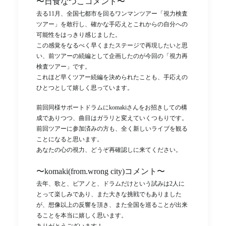
〜日食なつこコメント〜
去る11月、全国七都市を回るワンマンツアー「視力検査
ツアー」を敢行し、確かな手応えとこれからの自分への
可能性をはっきり感じました。
この感覚をなるべく早くまたステージで再現したいと思
い、前ツアーの続編として企画したのが今回の「視力再
検査ツアー」です。
これほど早くツアー続編を決められたことも、手応えの
ひとつとして嬉しく思っています。
前回同様サポートドラムにkomakiさんをお招きしての構
成でありつつ、曲目はガラリと変えていくつもりです。
前回ツアーに参加済みの方も、全く新しいライブを観る
ことになると思います。
あなたの心の視力、どうぞ再確認しに来てください。
〜komaki(from.wrong city)コメント〜
去年、歌と、ピアノと、ドラムだけという試みは2人に
とって楽しみであり、また大きな挑戦でもありました
が、想像以上の反響を頂き、また全国を巡ることが出来
ることを本当に嬉しく思います。