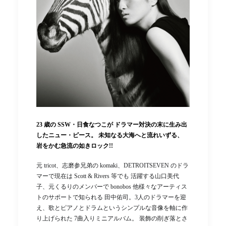
23 歳の SSW・日食なつこが ドラマー対決の末に生み出
したニュー・ピース。 未知なる大海へと流れいずる、
岩をかむ急流の如きロック!!
元 tricot、志磨参兄弟の komaki、DETROITSEVEN のドラ
マーで現在は Scott & Rivers 等でも 活躍する山口美代
子、元くるりのメンバーで bonobos 他様々なアーティス
トのサポートで知られる 田中佑司。3人のドラマーを迎
え、歌とピアノとドラムというシンプルな音像を軸に作
り上げられた 7曲入りミニアルバム。 装飾の削ぎ落とさ