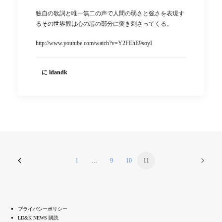
独自の歌詞と唯一無二の声で人間の弱さと強さを表現す
るその世界観は心の芯の部分に突き刺さってくる。
http://www.youtube.com/watch?v=Y2FEhE9soyI
に ldandk
1
…
9
10
11
プライバシーポリシー
LD&K NEWS 購読