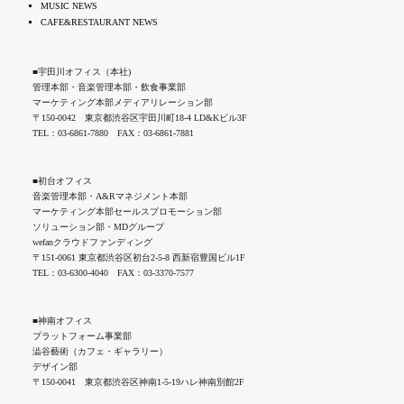
MUSIC NEWS
CAFE&RESTAURANT NEWS
■宇田川オフィス（本社)
管理本部・音楽管理本部・飲食事業部
マーケティング本部メディアリレーション部
〒150-0042 東京都渋谷区宇田川町18-4 LD&Kビル3F
TEL：03-6861-7880 FAX：03-6861-7881
■初台オフィス
音楽管理本部・A&Rマネジメント本部
マーケティング本部セールスプロモーション部
ソリューション部・MDグループ
wefanクラウドファンディング
〒151-0061 東京都渋谷区初台2-5-8 西新宿豊国ビル1F
TEL：03-6300-4040 FAX：03-3370-7577
■神南オフィス
プラットフォーム事業部
澁谷藝術（カフェ・ギャラリー）
デザイン部
〒150-0041 東京都渋谷区神南1-5-19ハレ神南別館2F