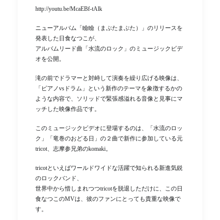
http://youtu.be/McaEBf-tAlk
ニューアルバム「瞼瞼（まぶたまぶた）」のリリースを
発表した日食なつこが、
アルバムリード曲「水流のロック」のミュージックビデ
オを公開。
滝の前でドラマーと対峙して演奏を繰り広げる映像は、
「ピアノvsドラム」という新作のテーマを象徴するかの
ような内容で、ソリッドで緊張感溢れる音像と見事にマ
ッチした映像作品です。
このミュージックビデオに登場するのは、「水流のロッ
ク」「竜巻のおどる日」の２曲で新作に参加している元
tricot、志摩参兄弟のkomaki。
tricotといえばワールドワイドな活躍で知られる新進気鋭
のロックバンド、
世界中から惜しまれつつtricotを脱退しただけに、この日
食なつこのMVは、彼のファンにとっても貴重な映像で
す。