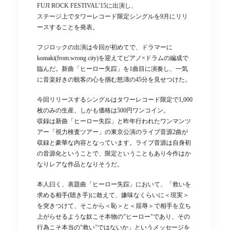
FUJI ROCK FESTIVAL’15に出演し、
ステージ上でタワーレコード限定シングルを9月にリリ
ースすることを発表。
フジロックの出演は今回が初めてで、ドラマーに
komaki(from.wrong city)を迎えてピアノ×ドラムの編成で
臨んだ。新曲「ヒーロー失踪」を1曲目に演奏し、一気
に音楽好きの観客の心を掴む怒濤の45分を見せつけた。
今回リリースするシングルはタワーレコード限定で1,000
枚のみの生産、しかも価格は500円ワンコイン。
収録は新曲「ヒーロー失踪」と昨年行われたワンマンツ
アー「視力検査ツアー」の東京公演のライブ音源2曲が
収録と豪華な内容となっています。ライブ音源は自身初
の音源化ということで、限定ということもあり今作はか
なりレアな作品となりそうだ。
本人曰く、表題曲「ヒーロー失踪」において、「救いを
求める相手(聴き手)に敢えて、嫌味なくらいに＜現実＞
を突きつけて、そこから＜恥＞と＜屈辱＞で相手を立ち
上がらせるような奴こそ本物の"ヒーロー"であり、その
行為こそ本当の"救い"ではないか」というメッセージを