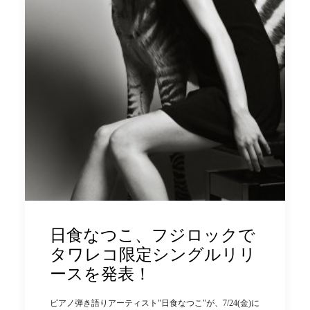
日食なつこ、フジロックで
タワレコ限定シングルリリ
ースを発表！
ピアノ弾き語りアーティスト"日食なつこ"が、7/24(金)に