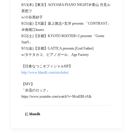
8/13(木)【東京】AOYAMA PIANO NIGHT＠青山 月見ル
君想フ
w/小谷美紗子
8/21(金)【大阪】坂上敦志×玄洋 presents 「CONTRAST」
＠南堀江knave
8/22(土)【京都】KYOTO ROOTER×2 presents「Green
StarS」
9/11(金)【京都】GATTCA presents.[God Father]
w/タテタカコ、ピアノガール、Age Factory
【日食なつこオフィシャルHP】
http://www.ldandk.com/nisshoku/
【MV】
「水流のロック」
https://www.youtube.com/watch?v=McaEBf-tAlk
に ldandk