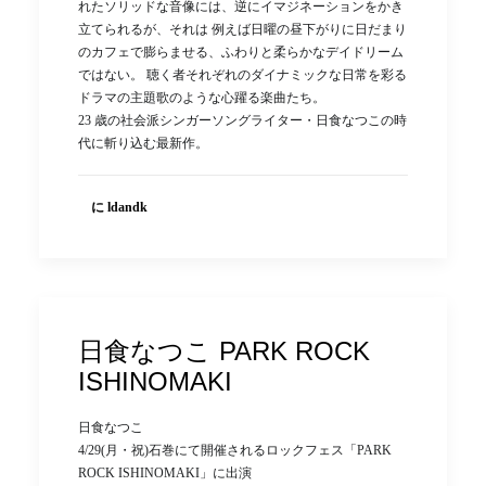
れたソリッドな音像には、逆にイマジネーションをかき
立てられるが、それは 例えば日曜の昼下がりに日だまり
のカフェで膨らませる、ふわりと柔らかなデイドリーム
ではない。 聴く者それぞれのダイナミックな日常を彩る
ドラマの主題歌のような心躍る楽曲たち。
23 歳の社会派シンガーソングライター・日食なつこの時
代に斬り込む最新作。
に ldandk
日食なつこ PARK ROCK
ISHINOMAKI
日食なつこ
4/29(月・祝)石巻にて開催されるロックフェス「PARK
ROCK ISHINOMAKI」に出演