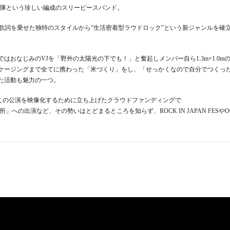
ズム隊という珍しい編成のスリーピースバンド。
ルい歌詞を乗せた独特のスタイルから“生活密着型ラウドロック”という新ジャンルを確
おなじみのVJを「野外の太陽光の下でも！」と奮起しメンバー自ら1.3m×1.0m
ケージングまで全てに携わった「米づくり」をし、「せっかくなので自分でつくっ
た活動も魅力の一つ。
そしてこの公演を映像化するために立ち上げたクラウドファンディングで
への出演など、その勢いはとどまるところを知らず、ROCK IN JAPAN FESやOGA