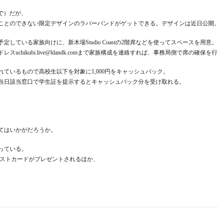
まで）だが、
ことのできない限定デザインのラバーバンドがゲットできる。デザインは近日公開
ている家族向けに、新木場Studio Coastの2階席などを使ってスペースを用意。
hikubi.live@ldandk.comまで家族構成を連絡すれば、事務局側で席の確保を
ているもので高校生以下を対象に1,000円をキャッシュバック。
当日該当窓口で学生証を提示するとキャッシュバック分を受け取れる。
てはいかがだろうか。
っている。
ポストカードがプレゼントされるほか、