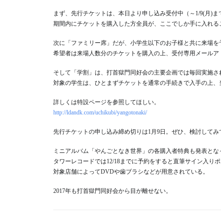
まず、先行チケットは、本日より申し込み受付中（～1/9(月)
期間内にチケットを購入した方全員が、ここでしか手に入れる
次に「ファミリー席」だが、小学生以下のお子様と共に来場を予定し
希望者は来場人数分のチケットを購入の上、受付専用メールアドレスuc
そして「学割」は、打首獄門同好会の主要企画では毎回実施され
対象の学生は、ひとまずチケットを通常の手続きで入手の上、
詳しくは特設ページを参照してほしい。
http://ldandk.com/uchikubi/yangotonaki/
先行チケットの申し込み締め切りは1月9日。ぜひ、検討してみ
ミニアルバム「やんごとなき世界」の各購入者特典も発表とな
タワーレコードでは12/18までに予約をすると直筆サイン入り
対象店舗によってDVDや歯ブラシなどが用意されている。
2017年も打首獄門同好会から目が離せない。