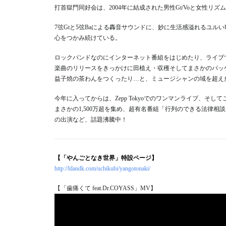
打首獄門同好会は、2004年に結成された男性Gt/Voと女性リ
7弦Gtと5弦Baによる轟音サウンドに、妙に生活感溢れるユ
心をつかみ続けている。
ロックバンドなのにインターネット番組をはじめたり、ライブでは
楽曲のリリースをきっかけに田植え・収穫そしてまさかのパッ
益子焼の茶わんをつくったり…と、ミュージシャンの域を超え
今年に入ってからは、Zepp Tokyoでのワンマンライブ、
まさかの1,500万超を集め、超有名番組「行列のできる法律相談所」
の出演など、話題沸騰中！
【「やんごとなき世界」特設ページ】
http://ldandk.com/uchikubi/yangotonaki/
【「歯痛くて feat.Dr.COYASS」MV】