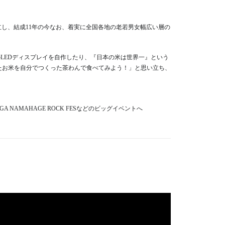
立し、結成11年の今なお、着実に全国各地の老若男女幅広い層の
のLEDディスプレイを自作したり、『日本の米は世界一』という
たお米を自分でつくった茶わんで食べてみよう！」と思い立ち、
 NAMAHAGE ROCK FESなどのビッグイベントへ