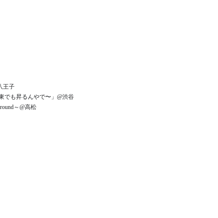
@八王子
お日様は東でも昇るんやで〜」@渋谷
 round～@高松