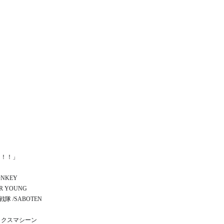
な！！」
ONKEY
ER YOUNG
戦隊 /SABOTEN
 セックスマシーン