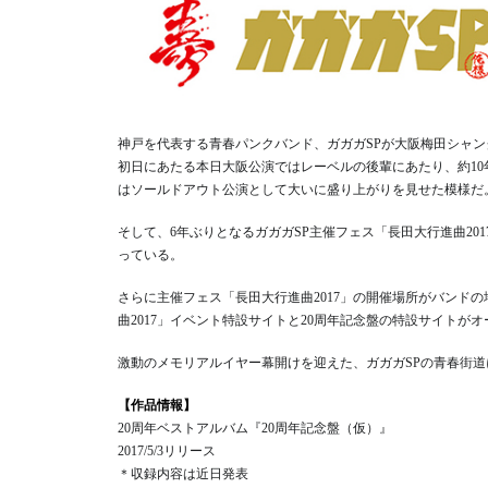
神戸を代表する青春パンクバンド、ガガガSPが大阪梅田シャン
初日にあたる本日大阪公演ではレーベルの後輩にあたり、約1
はソールドアウト公演として大いに盛り上がりを見せた模様だ
そして、6年ぶりとなるガガガSP主催フェス「長田大行進曲20
っている。
さらに主催フェス「長田大行進曲2017」の開催場所がバンド
曲2017」イベント特設サイトと20周年記念盤の特設サイトが
激動のメモリアルイヤー幕開けを迎えた、ガガガSPの青春街
【作品情報】
20周年ベストアルバム『20周年記念盤（仮）』
2017/5/3リリース
＊収録内容は近日発表