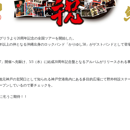
グリラより20周年記念の全国ツアーを開始した。
0年以上の仲となる沖縄出身のロックバンド「かりゆし58」がゲストバンドとして登
。
17」開催へ先駆け、5/3（水）に結成20周年記念盤となるアルバムがリリースさ
の地元神戸の玄関口として知られる神戸空港島内にある多目的広場にて野外特設ステージ
オープンしているので要チェックを。
道に乞うご期待！！