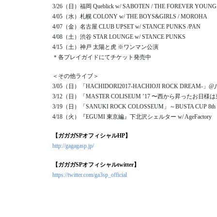
3/26（日）福岡 Queblick w/ SABOTEN / THE FOREVER YOUNG
4/05（水）札幌 COLONY w/ THE BOYS&GIRLS / MOROHA
4/07（金）名古屋 CLUB UPSET w/ STANCE PUNKS /PAN
4/08（土）渋谷 STAR LOUNGE w/ STANCE PUNKS
4/15（土）神戸 太陽と虎 ※ワンマン公演
＊各プレイガイドにてチケット発売中
＜その他ライブ＞
3/05（日）「HACHIDORI2017-HACHIOJI ROCK DREAM-」
3/12（日）「MASTER COLISEUM ’17 〜西から昇った
3/19（日）「SANUKI ROCK COLOSSEUM」～BUSTA CUP 8th
4/18（火）『EGUMI 東京編』下北沢シェルター w/ AgeFactory
【ガガガSPオフィシャルHP】
http://gagagasp.jp/
【ガガガSPオフィシャルtwitter】
https://twitter.com/ga3sp_official