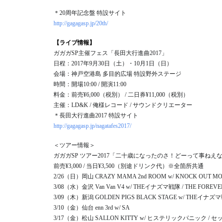
＊20周年記念盤 特設サイト
http://gagagasp.jp/20th/
【ライブ情報】
ガガガSP主催フェス「長田大行進曲2017」
日程：2017年9月30日（土）・10月1日（日）
会場：神戸空港島 多目的広場 特設野外ステージ
時間：開場10:00 / 開演11:00
料金：前売¥6,000（税別） / 二日券¥11,000（税別）
主催：LD&K / 俺様レコード / サウンドクリエーター
＊長田大行進曲2017 特設サイト
http://gagagasp.jp/nagatafes2017/
＜ツアー情報＞
ガガガSP ツアー2017「二十歳になったのさ！どーって事ねえ
前売¥3,000 / 当日¥3,500（別途ドリンク代）※全箇所共通
2/26（日）岡山 CRAZY MAMA 2nd ROOM w/ KNOCK OUT M
3/08（水）金沢 Van Van V4 w/ THEイナズマ戦隊 / THE FOREV
3/09（木）新潟 GOLDEN PIGS BLACK STAGE w/ THEイナズマ
3/10（金）仙台 enn 3rd w/ SA
3/17（金）松山 SALLON KITTY w/ ヒステリックパニック /