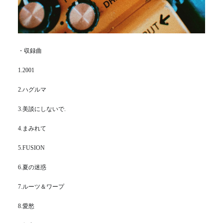
・収録曲
1.2001
2.ハグルマ
3.美談にしないで.
4.まみれて
5.FUSION
6.夏の迷惑
7.ルーツ＆ワープ
8.愛愁