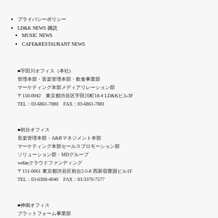
プライバシーポリシー
LD&K NEWS 購読
MUSIC NEWS
CAFE&RESTAURANT NEWS
■宇田川オフィス（本社)
管理本部・音楽管理本部・飲食事業部
マーケティング本部メディアリレーション部
〒150-0042 東京都渋谷区宇田川町18-4 LD&Kビル3F
TEL：03-6861-7880 FAX：03-6861-7881
■初台オフィス
音楽管理本部・A&Rマネジメント本部
マーケティング本部セールスプロモーション部
ソリューション部・MDグループ
wefanクラウドファンディング
〒151-0061 東京都渋谷区初台2-5-8 西新宿豊国ビル1F
TEL：03-6300-4040 FAX：03-3370-7577
■神南オフィス
プラットフォーム事業部