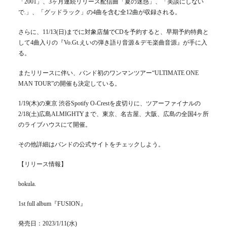
「2001」、3ヶ月連続リリース配信曲「夏の迷惑」、「美談にしない
で.」、「グッドラック」の4曲を含む全12曲が収録される。
さらに、11/13(日)までに対象店舗でCDを予約すると、早期予約特典と
して4曲入りの『Vo.Gt.えいの弾き語り音源＆デモ楽曲音源』が手に入
る。
またリリースに伴い、バンド初のワンマンツアー“ULTIMATE ONE
MAN TOUR”の開催も決定している。
1/19(木)の東京 渋谷Spotify O-Crestを皮切りに、ツアーファイナルの
2/18(土)広島ALMIGHTYまで、東京、名古屋、大阪、広島の全国4ヶ所
のライブハウスにて開催。
その他詳細はバンドの公式サイトをチェックしよう。
【リリース情報】
bokula.
1st full album『FUSION』
発売日：2023/1/11(水)