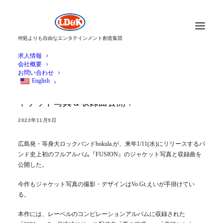
何処よりも自由なエンタテインメント創造集団
求人情報
会社概要
お問い合わせ
English
bokula.、1/11発売1st フルAL『FUSION』のジ
ャケット写真＆収録曲公開！
2022年11月9日
広島発・等身大ロックバンドbokula.が、来年1/11(水)にリリースするバ
ンド史上初のフルアルバム『FUSION』のジャケット写真と収録曲を
公開した。
今作もジャケット写真の撮影・デザインはVo.Gt.えいが手掛けてい
る。
本作には、レーベルのコンピレーションアルバムに収録された