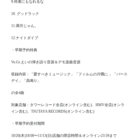
9.何者にもなれるな
10. グッドラック
11.満月じゃん。
12.ナイトダイブ
・早期予約特典
Vo.Gt.えいの弾き語り音源＆デモ楽曲音源
収録内容：「愛すべきミュージック」「フィルムの片隅に.」「バース
デイ」「高鳴り」
の全4曲
対象店舗：タワーレコード全店(オンライン含む)、HMV全店(オンラ
イン含む)、TSUTAYA RECORDS(オンライン含む)
・早期予約受付期間
10/20(木)18:00〜11/13(日)店舗の閉店時間＆オンライン23:59まで