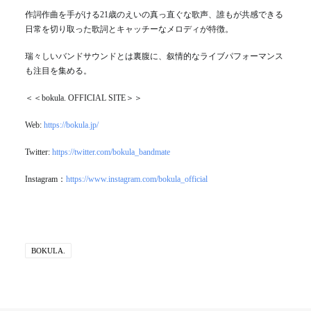
作詞作曲を手がける21歳のえいの真っ直ぐな歌声、誰もが共感できる
日常を切り取った歌詞とキャッチーなメロディが特徴。
瑞々しいバンドサウンドとは裏腹に、叙情的なライブパフォーマンス
も注目を集める。
＜＜bokula. OFFICIAL SITE＞＞
Web:
https://bokula.jp/
Twitter:
https://twitter.com/bokula_bandmate
Instagram：
https://www.instagram.com/bokula_official
BOKULA.